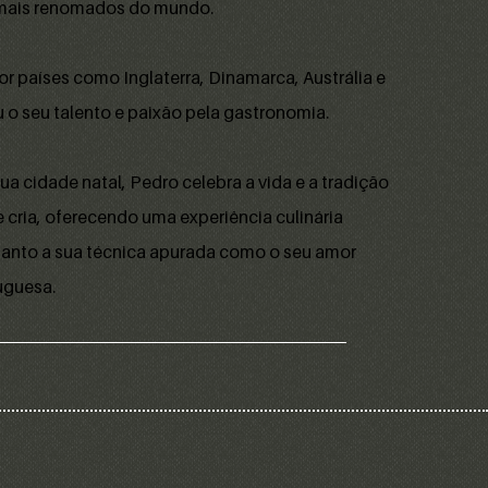
 mais renomados do mundo.
 países como Inglaterra, Dinamarca, Austrália e
 o seu talento e paixão pela gastronomia.
sua cidade natal, Pedro celebra a vida e a tradição
 cria, oferecendo uma experiência culinária
e tanto a sua técnica apurada como o seu amor
uguesa.