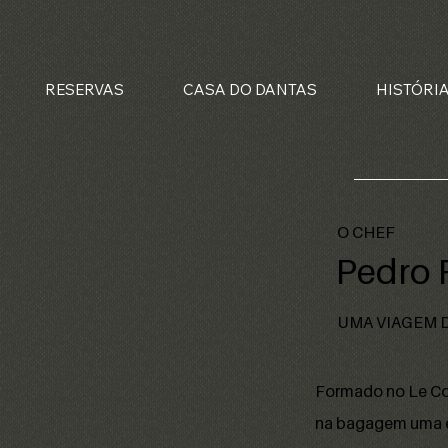
RESERVAS
CASA DO DANTAS
HISTÓRI
O CHEF
Pedro
UMA VIAGEM 
Formado no Le Co
na bagagem uma ex