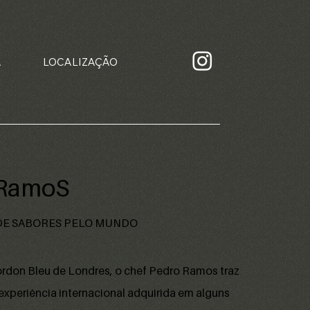
A
LOCALIZAÇÃO
 RamoS
DE SABORES PELO MUNDO
rdon Bleu de Londres, o chef Pedro Ramos traz
periência internacional adquirida em alguns