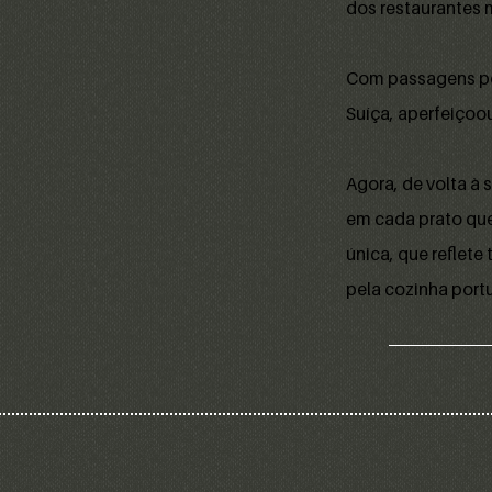
dos restaurantes
Com passagens por
Suíça, aperfeiçoou
Agora, de volta à 
em cada prato que
única, que reflet
pela cozinha port