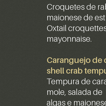
Croquetes de ra
maionese de est
Oxtail croquette
mayonnaise.
Caranguejo de c
shell crab temp
Tempura de car
mole, salada de
algas e maionese