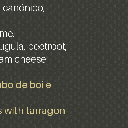
, canónico,
eme.
ugula, beetroot,
eam cheese .
bo de boi e
€
tes with tarragon