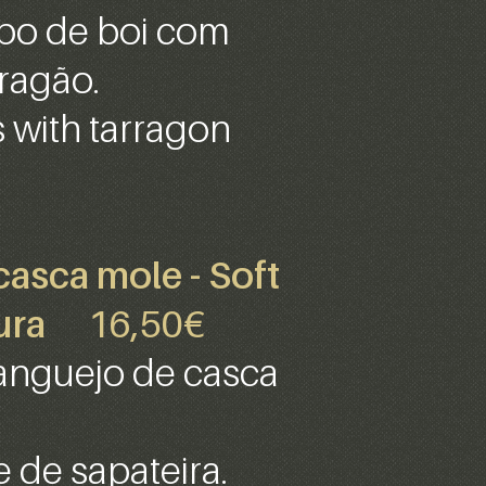
bo de boi com
ragão.
s with tarragon
asca mole - Soft
ura
16,50€
anguejo de casca
 de sapateira.