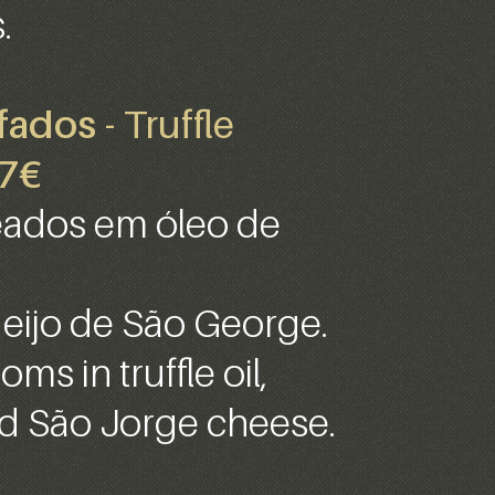
.
fados
- Truffle
7€
eados em óleo de
eijo de São George.
s in truffle oil,
nd São Jorge cheese.