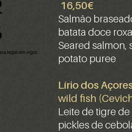
R
16,50€
Salmão braseado
S
batata doce rox
Seared salmon, 
xa legal em vigor.
potato puree
Lírio dos Açore
wild fish (Cev
Leite de tigre d
pickles de cebol