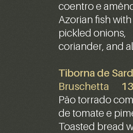
coentro e amên
Azorian fish with
pickled onions,
coriander, and 
Tiborna de Sar
Bruschetta
13
Pão torrado com
de tomate e pim
Toasted bread wi