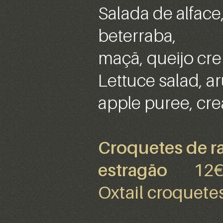
Salada de alface
beterraba,
maçã, queijo cr
Lettuce salad, ar
apple puree, cr
Croquetes de ra
estragão
12
Oxtail croque