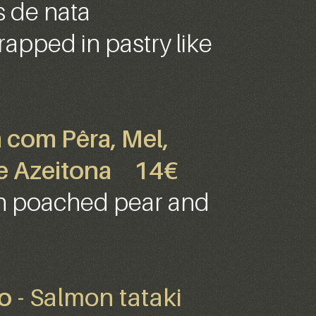
s de nata
apped in pastry like
 com Pêra, Mel,
e Azeitona
14€
h poached pear and
ão
- Salmon tataki