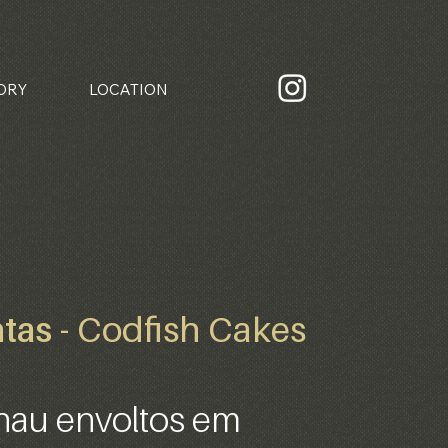
ORY
LOCATION
vinhos
WINES
ntas
- Codfish Cakes
lhau envoltos em