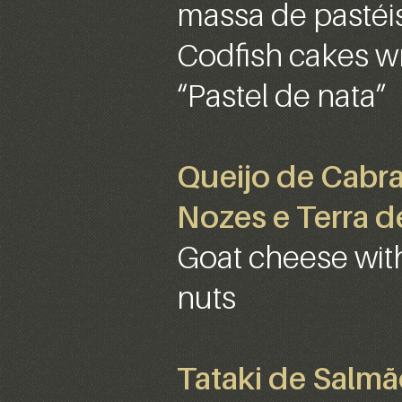
massa de pastéi
Codfish cakes wr
“Pastel de nata”
Queijo de Cabra
Nozes e Terra d
Goat cheese wit
nuts
Tataki de Salm