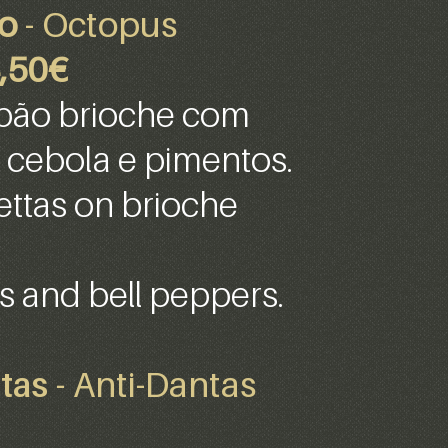
vo
- Octopus
,50€
pão brioche com
 cebola e pimentos.
ttas on brioche
s and bell peppers.
tas
- Anti-Dantas