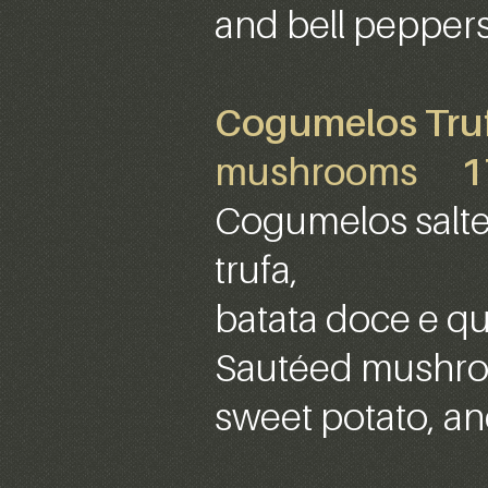
and bell peppers
Cogumelos Tru
mushrooms
1
Cogumelos salt
trufa,
batata doce e qu
Sautéed mushroom
sweet potato, a