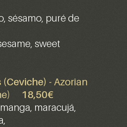
, sésamo, puré de
a
sesame, sweet
s (Ceviche)
- Azorian
iche)
18,50€
e manga, maracujá,
a,